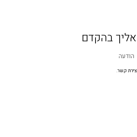
סירטי תדמית ווידאו
אליך בהקדם
ירת קשר.