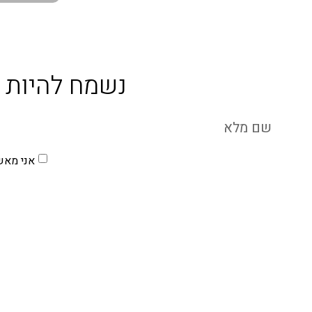
צילום רפואי
צי
נשמח להיות 
אני מאש